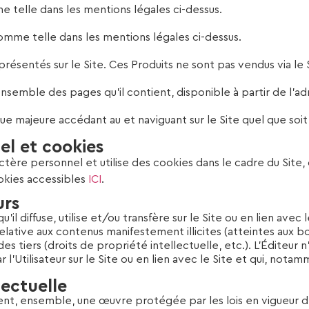
e telle dans les mentions légales ci-dessus.
omme telle dans les mentions légales ci-dessus.
présentés sur le Site. Ces Produits ne sont pas vendus via le 
’ensemble des pages qu’il contient, disponible à partir de l’ad
ue majeure accédant au et naviguant sur le Site quel que soit
el et cookies
ctère personnel et utilise des cookies dans le cadre du Site,
ookies accessibles
ICI
.
urs
l diffuse, utilise et/ou transfère sur le Site ou en lien avec 
ative aux contenus manifestement illicites (atteintes aux bon
 des tiers (droits de propriété intellectuelle, etc.). L’Éditeu
ar l’Utilisateur sur le Site ou en lien avec le Site et qui, no
lectuelle
ent, ensemble, une œuvre protégée par les lois en vigueur de