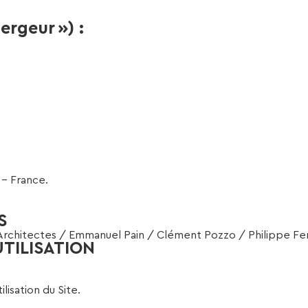
rgeur ») :
 – France.
S
Architectes / Emmanuel Pain / Clément Pozzo / Philippe Fe
TILISATION
lisation du Site.