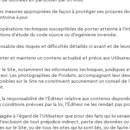
e données en particulier par un virus.
s les mesures appropriées de façon à protéger ses propres do
ivirus à jour.
pérations techniques susceptibles de porter atteinte à l’intég
ions d’étude du code source ou d’ingénierie inversée.
nsable des risques et difficultés détaillés ci-avant et de leur
enter et maintenir un contenu actualisé et précis aux Utilisateu
ur le Site, notamment les informations techniques, juridiques
iteur. Les photographies de Produits, accompagnant leur desc
onibles sur le Site ne constituent aucunement un conseil de l’
t.
 responsabilité de l’Éditeur relative aux contenus disponible
es conditions prévues par la loi, l’Éditeur ne les rendait pas
agée à l’égard de l’Utilisateur que pour des faits qui lui ser
 à l’exclusion de tout préjudice indirect, perte des données ou
s sur le Site, ou de tous les sites qui lui sont liés, ou de faute