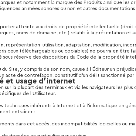
marques et notamment la marque des Produits ainsi que les c
, séquences animées sonores ou non et autres documentation
porter atteinte aux droits de propriété intellectuelle (droit d’
ues, noms de domaine, etc.) relatifs à la présentation et a
 représentation, utilisation, adaptation, modification, incor
is ceux téléchargeables ou copiables) ne pourra en être faite
vé sous réserve des dispositions du Code de la propriété intel
 du Site, y compris de son nom, cause à l’Éditeur un préjudic
un acte de contrefaçon, constitutif d’un délit sanctionné par 
é et usage d’internet
on sur la plupart des terminaux et via les navigateurs les plus 
ifiques de l’Utilisateur.
ltés techniques inhérents à Internet et à l’informatique en gé
ment entraîner :
ements dans cet accès, des incompatibilités logicielles ou mat