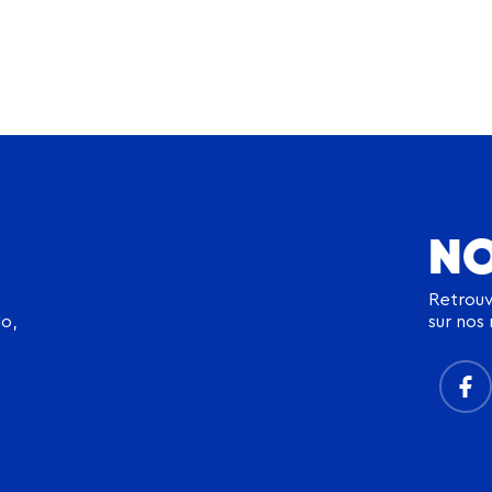
NO
Retrouv
sur nos 
o,